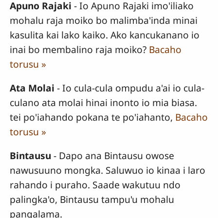
Apuno Rajaki
- Io Apuno Rajaki imo'iliako
mohalu raja moiko bo malimba'inda minai
kasulita kai lako kaiko. Ako kancukanano io
inai bo membalino raja moiko?
Bacaho
torusu »
Ata Molai
- Io cula-cula ompudu a'ai io cula-
culano ata molai hinai inonto io mia biasa.
tei po'iahando pokana te po'iahanto,
Bacaho
torusu »
Bintausu
- Dapo ana Bintausu owose
nawusuuno mongka. Saluwuo io kinaa i laro
rahando i puraho. Saade wakutuu ndo
palingka'o, Bintausu tampu'u mohalu
pangalama.