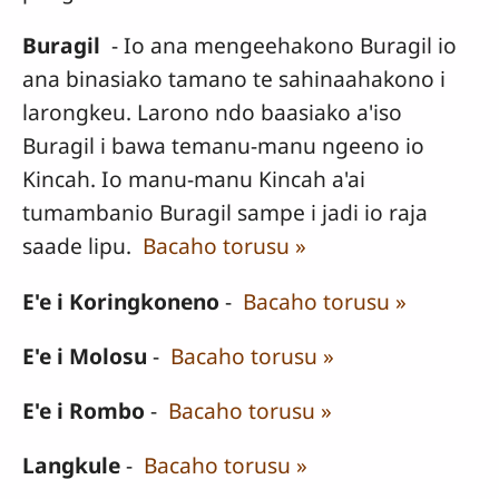
Buragil
- Io ana mengeehakono Buragil io
ana binasiako tamano te sahinaahakono i
larongkeu. Larono ndo baasiako a'iso
Buragil i bawa temanu-manu ngeeno io
Kincah. Io manu-manu Kincah a'ai
tumambanio Buragil sampe i jadi io raja
saade lipu.
Bacaho torusu »
E'e i Koringkoneno
-
Bacaho torusu »
E'e i Molosu
-
Bacaho torusu »
E'e i Rombo
-
Bacaho torusu »
Langkule
-
Bacaho torusu »