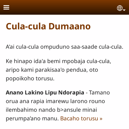
Skip to main content
Se
Cula-cula Dumaano
A'ai cula-cula ompuduno saa-saade cula-cula.
Ke hinapo ida'a bemi mpobaja cula-cula,
aripo kami parakisaa'o pendua, oto
popoikoho torusu.
Anano Lakino Lipu Ndorapia
- Tamano
orua ana rapia imarewu larono rouno
ilembahimo nando b>ansule minai
perumpa’ano manu.
Bacaho torusu »