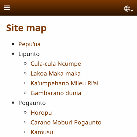
Skip to main content
Se
Site map
Pepu'ua
Lipunto
Cula-cula Ncumpe
Lakoa Maka-maka
Ka'umpehano Mileu Ri'ai
Gambarano dunia
Pogaunto
Horopu
Carano Moburi Pogaunto
Kamusu