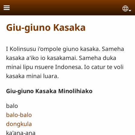
Skip to main content
Se
Giu-giuno Kasaka
I Kolinsusu i'ompole giuno kasaka. Sameha
kasaka a'iko io kasakamai. Sameha duka
minai lipu nsuere Indonesa. Io catur te voli
kasaka minai luara.
Giu-giuno Kasaka Minolihiako
balo
balo-balo
dongkula
ka'ana-ana