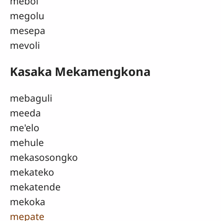
meboi
megolu
mesepa
mevoli
Kasaka Mekamengkona
mebaguli
meeda
me'elo
mehule
mekasosongko
mekateko
mekatende
mekoka
mepate