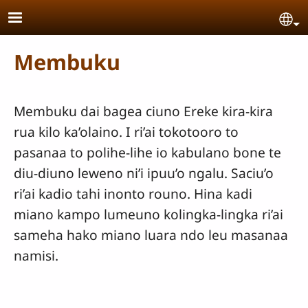
Skip to main content
Se
Membuku
Membuku dai bagea ciuno Ereke kira-kira
rua kilo ka’olaino. I ri’ai tokotooro to
pasanaa to polihe-lihe io kabulano bone te
diu-diuno leweno ni’i ipuu’o ngalu. Saciu’o
ri’ai kadio tahi inonto rouno. Hina kadi
miano kampo lumeuno kolingka-lingka ri’ai
sameha hako miano luara ndo leu masanaa
namisi.