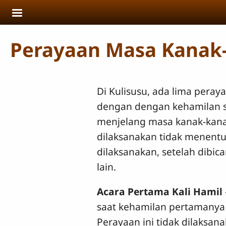
Skip to main content
Perayaan Masa Kanak
Di Kulisusu, ada lima pera
dengan dengan kehamilan
menjelang masa kanak-kanak
dilaksanakan tidak menentu
dilaksanakan, setelah dibi
lain.
Acara Pertama Kali Hamil
saat kehamilan pertamanya
Perayaan ini tidak dilaksa