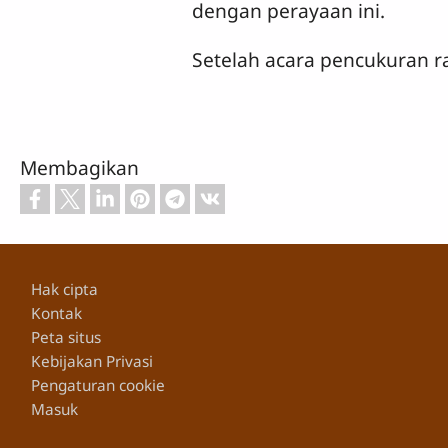
dengan perayaan ini.
Setelah acara pencukuran r
Membagikan
Footer
Hak cipta
Kontak
Peta situs
Kebijakan Privasi
Pengaturan cookie
Masuk