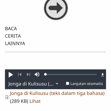
BACA
CERITA
LAINNYA
Loaded
:
Putar
Bisu
0.91%
Sebelumnya
Lanjut
Lanjutan otomatis
Jonga di Kulisusu (teks dalam tiga bahasa)
(289 KB)
Lihat